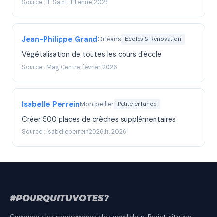
Source : IF Saint-Étienne, 2025
Jean-Philippe Grand
Orléans
Écoles & Rénovation
Végétalisation de toutes les cours d'école
Source : Mag'Centre, février 2026
Isabelle Perrein
Montpellier
Petite enfance
Créer 500 places de crèches supplémentaires
Source : isabelleperrein2026.fr, 2026
#
POURQUITU
VOTES
?
Comparez les programmes des candidats. Projet citoyen,