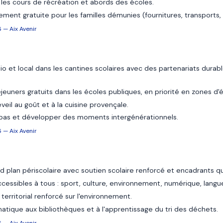
r les cours de récréation et abords des écoles.
lement gratuite pour les familles démunies (fournitures, transports, 
 — Aix Avenir
o et local dans les cantines scolaires avec des partenariats durabl
jeuners gratuits dans les écoles publiques, en priorité en zones d'é
éveil au goût et à la cuisine provençale.
epas et développer des moments intergénérationnels.
 — Aix Avenir
 plan périscolaire avec soutien scolaire renforcé et encadrants q
cessibles à tous : sport, culture, environnement, numérique, langu
 territorial renforcé sur l'environnement.
atique aux bibliothèques et à l'apprentissage du tri des déchets.
 — Aix Avenir