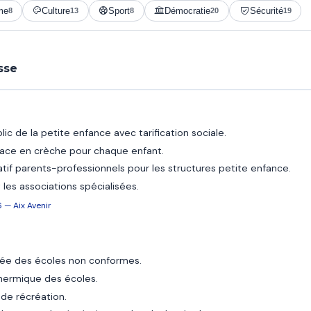
me
Culture
Sport
Démocratie
Sécurité
8
13
8
20
19
sse
lic de la petite enfance avec tarification sociale.
place en crèche pour chaque enfant.
atif parents-professionnels pour les structures petite enfance.
t les associations spécialisées.
 — Aix Avenir
ée des écoles non conformes.
thermique des écoles.
 de récréation.