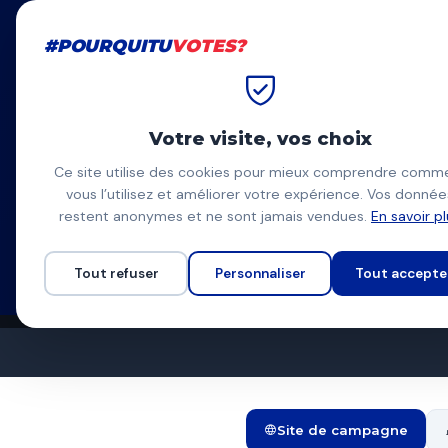
#POURQUITU
VOTES?
#POURQUITU
VOTES?
Accueil
Aix-en-Provence
Ma
Votre visite, vos choix
Marc Péna
Ce site utilise des cookies pour mieux comprendre comm
vous l’utilisez et améliorer votre expérience. Vos donnée
Aix Avenir (Union de 
MP
restent anonymes et ne sont jamais vendues.
En savoir p
Liste d'union à gauche
Programme complet
Tout refuser
Personnaliser
Tout accepte
Site de campagne