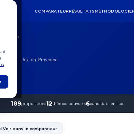
COMPARATEUR
RÉSULTATS
MÉTHODOLOGIE
rc Péna
ent
s
la gauche) — Aix-en-Provence
lus
r
189
12
6
propositions
thèmes couverts
candidats en lice
Voir dans le comparateur