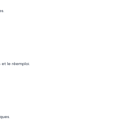
es.
 et le réemploi.
iques.