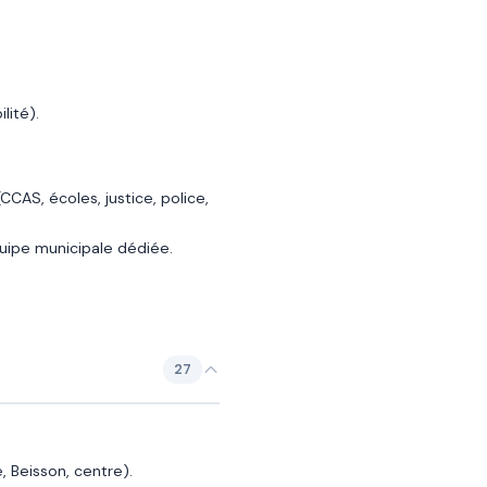
lité).
CAS, écoles, justice, police,
quipe municipale dédiée.
27
, Beisson, centre).