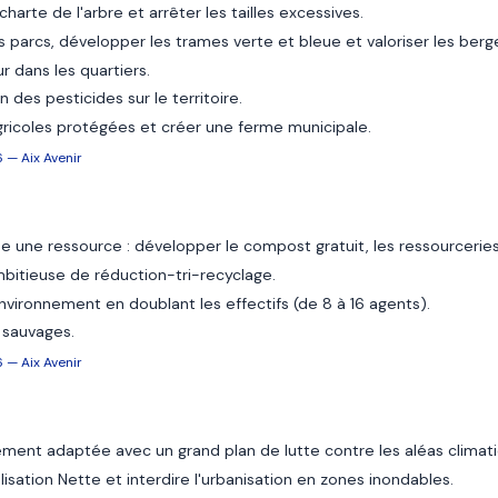
harte de l'arbre et arrêter les tailles excessives.
es parcs, développer les trames verte et bleue et valoriser les berg
r dans les quartiers.
 des pesticides sur le territoire.
gricoles protégées et créer une ferme municipale.
 — Aix Avenir
une ressource : développer le compost gratuit, les ressourceries
bitieuse de réduction-tri-recyclage.
environnement en doublant les effectifs (de 8 à 16 agents).
 sauvages.
 — Aix Avenir
uement adaptée avec un grand plan de lutte contre les aléas climat
alisation Nette et interdire l'urbanisation en zones inondables.