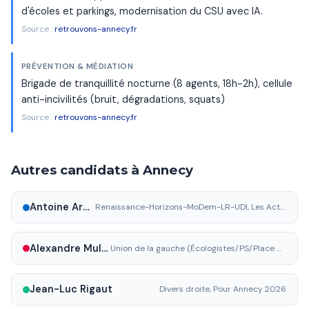
d'écoles et parkings, modernisation du CSU avec IA.
Source :
retrouvons-annecy.fr
PRÉVENTION & MÉDIATION
Brigade de tranquillité nocturne (8 agents, 18h-2h), cellule
anti-incivilités (bruit, dégradations, squats)
Source :
retrouvons-annecy.fr
Autres candidats à Annecy
Antoine Armand
Renaissance-Horizons-MoDem-LR-UDI, Les Acteurs d'Annecy
Alexandre Mulatier-Gachet
Union de la gauche (Écologistes/PS/Place publique/PCF), Vivre Annecy 2026
Jean-Luc Rigaut
Divers droite, Pour Annecy 2026