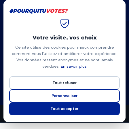
#POURQUITU
VOTES?
#POURQUITU
VOTES?
Accueil
Annecy
Guillaume Roit-Levêque
Votre visite, vos choix
Ce site utilise des cookies pour mieux comprendre
GR
comment vous l’utilisez et améliorer votre expérience.
Vos données restent anonymes et ne sont jamais
Guillaume Roit-Levêque
vendues.
En savoir plus
RN, Retrouvons Annecy — Annecy
Tout refuser
Liste du Rassemblement National
Programme complet
Personnaliser
Tout accepter
21
10
6
propositions
thèmes couverts
candidats en lice