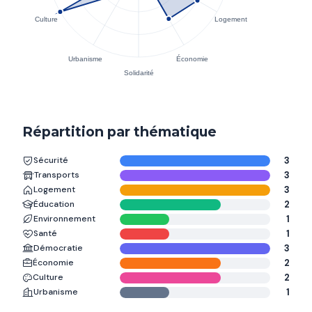
Répartition par thématique
Sécurité
3
Transports
3
Logement
3
Éducation
2
Environnement
1
Santé
1
Démocratie
3
Économie
2
Culture
2
Urbanisme
1