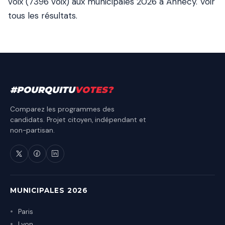
voix (7396 voix) aux municipales 2026 à Annecy.
Voir
tous les résultats
.
#
POURQUITU
VOTES
?
Comparez les programmes des
candidats. Projet citoyen, indépendant et
non-partisan.
MUNICIPALES 2026
Paris
Lyon