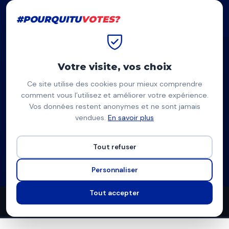
#POURQUITU
VOTES?
#POURQUITU
VOTES?
Accueil
Asnières-sur-Seine
Romain Jehanin
Votre visite, vos choix
Ce site utilise des cookies pour mieux comprendre
RJ
comment vous l’utilisez et améliorer votre expérience.
Vos données restent anonymes et ne sont jamais
Romain Jehanin
vendues.
En savoir plus
Divers, Changeons notre ville ! — Asnières-sur-Seine
Tout refuser
Liste d'union à gauche
Programme à venir
Personnaliser
Tout accepter
0
0
5
propositions
thèmes couverts
candidats en lice