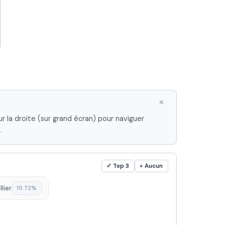
×
r la droite (sur grand écran) pour naviguer
.
✓ Top 3
× Aucun
lier
10.72%