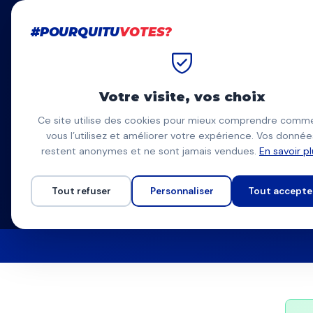
#POURQUITU
VOTES?
#POURQUITU
VOTES?
Accueil
Municipales 2026
Bayonne
Votre visite, vos choix
Municipales
Bayonne
Ce site utilise des cookies pour mieux comprendre comm
vous l’utilisez et améliorer votre expérience. Vos donnée
Le comparateur de programmes indépendant
restent anonymes et ne sont jamais vendues.
En savoir p
Tout refuser
Personnaliser
Tout accepte