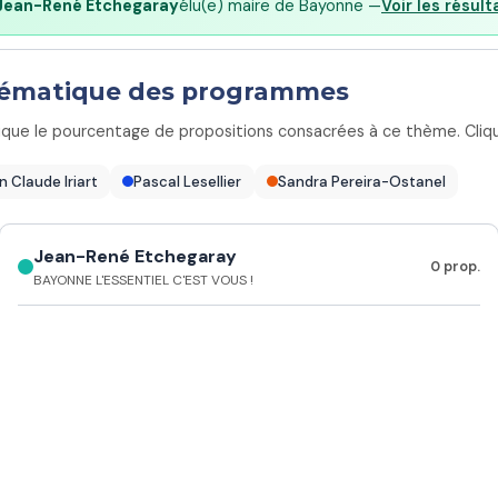
Jean-René Etchegaray
élu(e) maire de Bayonne —
Voir les résult
thématique des programmes
ique le pourcentage de propositions consacrées à ce thème. Clique
n Claude Iriart
Pascal Lesellier
Sandra Pereira-Ostanel
Jean-René Etchegaray
0 prop.
BAYONNE L'ESSENTIEL C'EST VOUS !