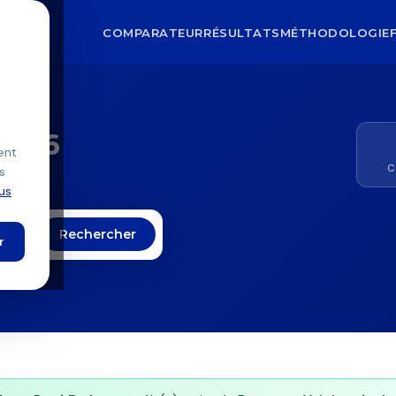
COMPARATEUR
RÉSULTATS
MÉTHODOLOGIE
2026
ent
C
s
lus
Rechercher
r