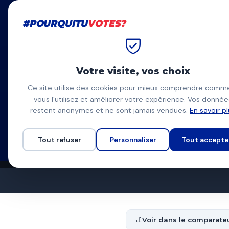
#POURQUITU
VOTES?
#POURQUITU
VOTES?
Accueil
Bourg-en-Bresse
Sy
Votre visite, vos choix
Sylvain Co
Ce site utilise des cookies pour mieux comprendre comm
vous l’utilisez et améliorer votre expérience. Vos donnée
Lutte ouvrière - le ca
SC
restent anonymes et ne sont jamais vendues.
En savoir p
Liste d'extrême-gauch
Programme à venir
Tout refuser
Personnaliser
Tout accepte
Voir dans le comparate