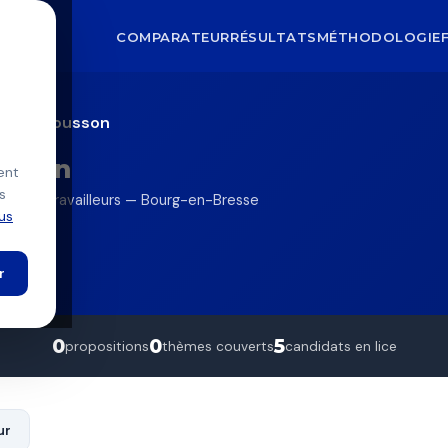
COMPARATEUR
RÉSULTATS
MÉTHODOLOGIE
lvain Cousson
usson
ent
s
mp des travailleurs — Bourg-en-Bresse
lus
e
r
0
0
5
propositions
thèmes couverts
candidats en lice
ur