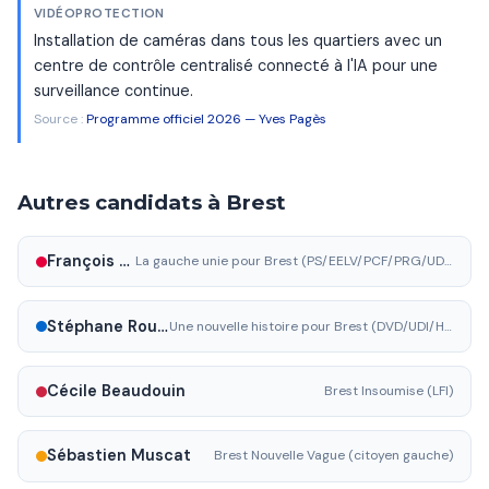
VIDÉOPROTECTION
Installation de caméras dans tous les quartiers avec un
centre de contrôle centralisé connecté à l'IA pour une
surveillance continue.
Source :
Programme officiel 2026 — Yves Pagès
Autres candidats à Brest
François Cuillandre
La gauche unie pour Brest (PS/EELV/PCF/PRG/UDB/Génération.s/GRS/Parti radical/NFP)
Stéphane Roudaut
Une nouvelle histoire pour Brest (DVD/UDI/Horizons/LR)
Cécile Beaudouin
Brest Insoumise (LFI)
Sébastien Muscat
Brest Nouvelle Vague (citoyen gauche)