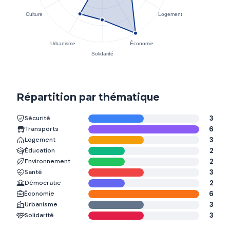
Répartition par thématique
Sécurité
3
Transports
6
Logement
3
Éducation
2
Environnement
2
Santé
3
Démocratie
2
Économie
6
Urbanisme
3
Solidarité
3