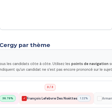
 Cergy par thème
s les candidats côte à côte. Utilisez les
points de navigation
su
ndiquent qu’un candidat ne s’est pas encore prononcé sur le sujet
3 / 3
François Lefebvre Des Noëttes
Arman
36.79%
✓
1.22%
✓