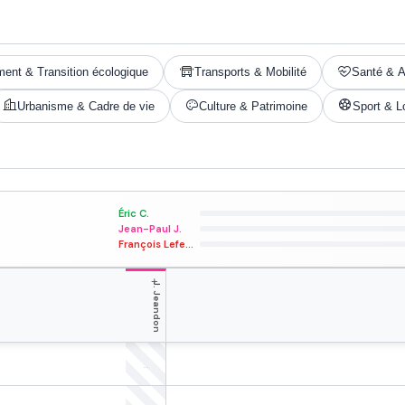
ent & Transition écologique
Transports & Mobilité
Santé & A
Urbanisme & Cadre de vie
Culture & Patrimoine
Sport & Lo
Éric C.
Jean-Paul J.
François Lefebvre Des N.
+
J. Jeandon