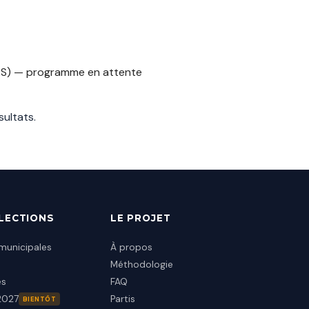
RS) — programme en attente
sultats
.
ÉLECTIONS
LE PROJET
municipales
À propos
Méthodologie
es
FAQ
 2027
Partis
BIENTÔT