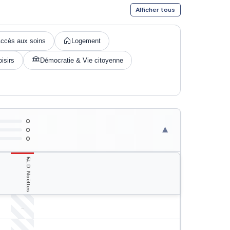
Afficher tous
ccès aux soins
Logement
isirs
Démocratie & Vie citoyenne
0
▼
0
0
+
F.L.D. Noëttes