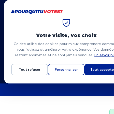
#POURQUITU
VOTES?
#POURQUITU
VOTES?
Accueil
Municipales 2026
Cergy
Votre visite, vos choix
Municipales
Cergy
202
Ce site utilise des cookies pour mieux comprendre comm
vous l’utilisez et améliorer votre expérience. Vos donnée
Le comparateur de programmes indépendant
restent anonymes et ne sont jamais vendues.
En savoir p
Tout refuser
Personnaliser
Tout accepte