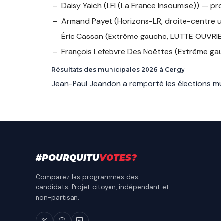
Daisy Yaich
(LFI (La France Insoumise)) — p
Armand Payet
(Horizons-LR, droite-centre 
Éric Cassan
(Extrême gauche, LUTTE OUVRI
François Lefebvre Des Noëttes
(Extrême ga
Résultats des municipales 2026 à Cergy
Jean-Paul Jeandon a remporté les élections mu
#
POURQUITU
VOTES
?
Comparez les programmes des
candidats. Projet citoyen, indépendant et
non-partisan.