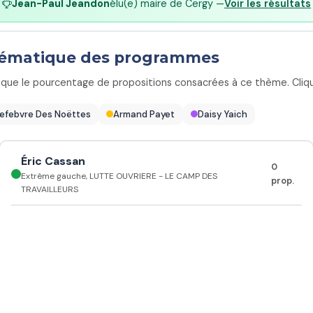
Jean-Paul Jeandon
élu(e) maire de Cergy —
Voir les résultats
thématique des programmes
ique le pourcentage de propositions consacrées à ce thème. Clique
Lefebvre Des Noëttes
Armand Payet
Daisy Yaich
Éric Cassan
0
Extrême gauche, LUTTE OUVRIERE - LE CAMP DES
prop.
TRAVAILLEURS