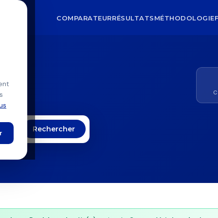
COMPARATEUR
RÉSULTATS
MÉTHODOLOGIE
6
ent
C
s
lus
Rechercher
r