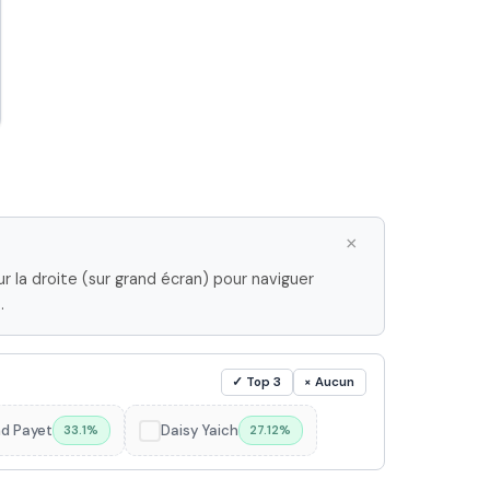
×
r la droite (sur grand écran) pour naviguer
.
✓ Top 3
× Aucun
d Payet
Daisy Yaich
33.1%
✓
27.12%