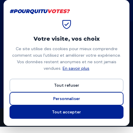
#POURQUITU
VOTES?
#POURQUITU
VOTES?
Accueil
Chambéry
Vincent Patey
Votre visite, vos choix
Ce site utilise des cookies pour mieux comprendre
VP
comment vous l’utilisez et améliorer votre expérience.
Vos données restent anonymes et ne sont jamais
Vincent Patey
vendues.
En savoir plus
Divers droite, Le Pacte — Chambéry
Tout refuser
Liste divers droite
Programme à venir
Personnaliser
Tout accepter
4
4
9
propositions
thèmes couverts
candidats en lice