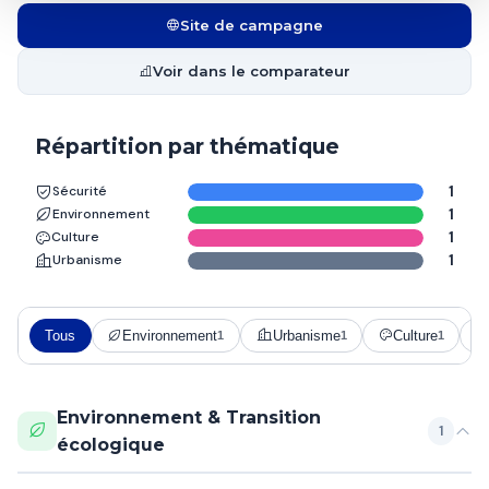
Site de campagne
Voir dans le comparateur
Répartition par thématique
Sécurité
1
Environnement
1
Culture
1
Urbanisme
1
Tous
Environnement
Urbanisme
Culture
1
1
1
Environnement & Transition
1
écologique