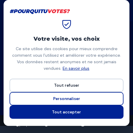
#POURQUITU
VOTES?
#POURQUITU
VOTES?
Accueil
Châteauroux
Eric Domenge-Abeau
Votre visite, vos choix
Ce site utilise des cookies pour mieux comprendre
ED
comment vous l’utilisez et améliorer votre expérience.
Vos données restent anonymes et ne sont jamais
Eric Domenge-Abeau
vendues.
En savoir plus
CHÂTEAUROUX HUMANISTE ECOLOGIQUE ET SOCIALE —
Châteauroux
Tout refuser
Liste divers gauche
Personnaliser
Programme à venir
Tout accepter
0
0
5
propositions
thèmes couverts
candidats en lice