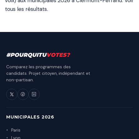
voix) aux municipales 2026 à Clermont-Ferrand.
Voir
tous les résultats
.
#
POURQUITU
VOTES
?
Comparez les programmes des
candidats. Projet citoyen, indépendant et
non-partisan.
MUNICIPALES 2026
Paris
Lyon