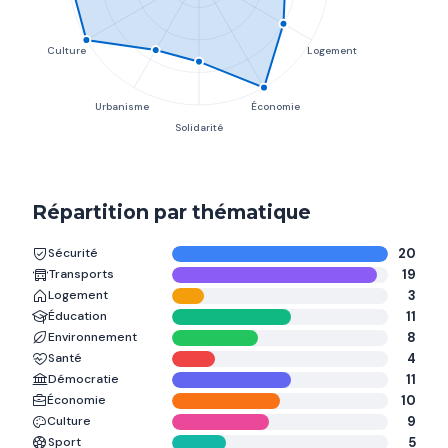
Répartition par thématique
Sécurité
20
Transports
19
Logement
3
Éducation
11
Environnement
8
Santé
4
Démocratie
11
Économie
10
Culture
9
Sport
5