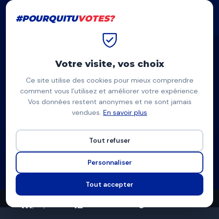
#POURQUITU
VOTES?
#POURQUITU
VOTES?
Accueil
Clermont-Ferrand
Julien Bony
Votre visite, vos choix
Ce site utilise des cookies pour mieux comprendre
JB
comment vous l’utilisez et améliorer votre expérience.
Vos données restent anonymes et ne sont jamais
Julien Bony
vendues.
En savoir plus
Union Citoyenne de la Droite et du Centre — Clermont-
Ferrand
Tout refuser
Liste d'union à droite
Personnaliser
Programme complet
Tout accepter
111
12
6
propositions
thèmes couverts
candidats en lice