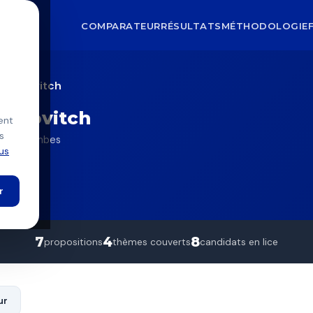
COMPARATEUR
RÉSULTATS
MÉTHODOLOGIE
Chaimovitch
aimovitch
ent
s
) — Colombes
lus
r
7
4
8
propositions
thèmes couverts
candidats en lice
ur