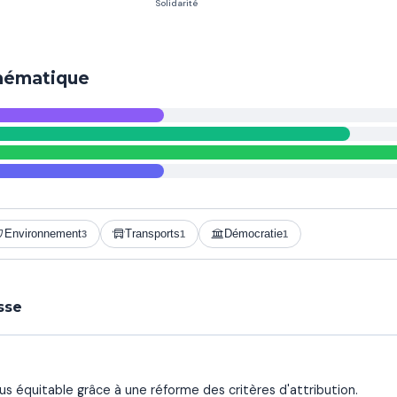
thématique
Environnement
Transports
Démocratie
3
1
1
sse
s équitable grâce à une réforme des critères d'attribution.