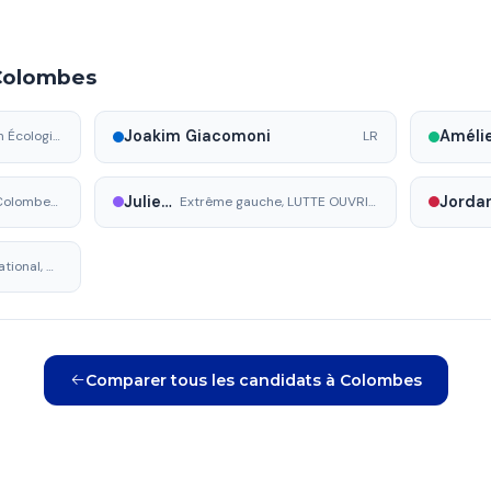
 Colombes
Joakim Giacomoni
DVG (PS/Génération Écologie/Place Publique/PRG), Colombes en mieux
LR
Julien Puertas
Divers droite, Colombes C Vous
Extrême gauche, LUTTE OUVRIÈRE - LE CAMP DES TRAVAILLEURS
Rassemblement National, Colombes en ordre
Comparer tous les candidats à Colombes