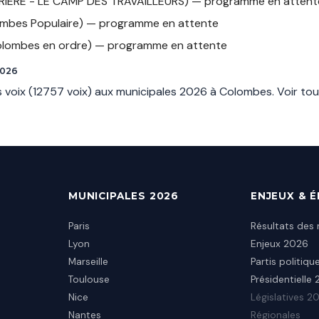
RIÈRE - LE CAMP DES TRAVAILLEURS) — programme en attent
ombes Populaire) — programme en attente
olombes en ordre) — programme en attente
2026
 voix (12757 voix) aux municipales 2026 à Colombes.
Voir tou
MUNICIPALES 2026
ENJEUX & 
Paris
Résultats des 
Lyon
Enjeux 2026
Marseille
Partis politiqu
Toulouse
Présidentielle
Nice
Législatives 2
Nantes
Régionales