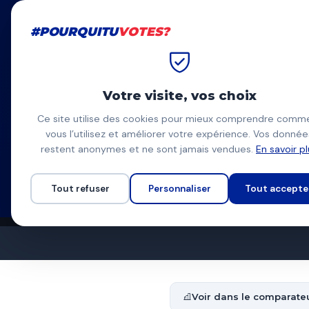
#POURQUITU
VOTES?
#POURQUITU
VOTES?
Accueil
Colombes
Patrick 
Votre visite, vos choix
Patrick Ch
Ce site utilise des cookies pour mieux comprendre comm
vous l’utilisez et améliorer votre expérience. Vos donnée
Les Écologistes (EELV
PC
restent anonymes et ne sont jamais vendues.
En savoir p
Liste Les Ecologistes
Programme à venir
Tout refuser
Personnaliser
Tout accepte
Voir dans le comparate