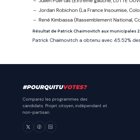
Julien Puertas
(Extrême gauche, LUTTE OUV
Jordan Robichon
(La France Insoumise, Col
René Kimbassa
(Rassemblement National, C
Résultat de Patrick Chaimovitch aux municipales 
Patrick Chaimovitch a obtenu avec 45.52% des
#
POURQUITU
VOTES
?
Comparez les programmes des
candidats. Projet citoyen, indépendant et
non-partisan.