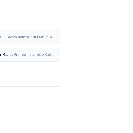
Amélie Delattre
Divers centre, ENSEMBLE, REVELONS COLOMBES
Jordan Robichon
La France Insoumise, Colombes Populaire