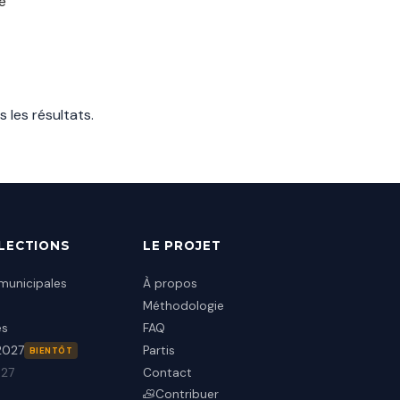
e
s les résultats
.
ÉLECTIONS
LE PROJET
municipales
À propos
Méthodologie
es
FAQ
 2027
Partis
BIENTÔT
027
Contact
Contribuer