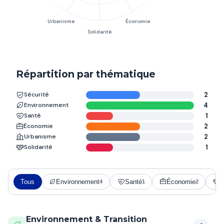
Répartition par thématique
Sécurité
2
Environnement
4
Santé
1
Économie
2
Urbanisme
2
Solidarité
1
Tous
Environnement
Santé
Économie
S
4
1
2
Environnement & Transition