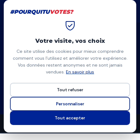
#POURQUITU
VOTES?
#POURQUITU
VOTES?
Accueil
Courbevoie
Aurélie Taquillain
Votre visite, vos choix
Ce site utilise des cookies pour mieux comprendre
AT
comment vous l’utilisez et améliorer votre expérience.
Vos données restent anonymes et ne sont jamais
Aurélie Taquillain
vendues.
En savoir plus
Divers centre — Courbevoie
Tout refuser
Liste divers droite
Programme à venir
Personnaliser
Tout accepter
12
6
4
propositions
thèmes couverts
candidats en lice