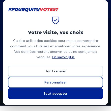
#POURQUITU
VOTES?
#POURQUITU
VOTES?
Accueil
Dijon
Olivier Minard
Votre visite, vos choix
Ce site utilise des cookies pour mieux comprendre
OM
comment vous l’utilisez et améliorer votre expérience.
Vos données restent anonymes et ne sont jamais
Olivier Minard
vendues.
En savoir plus
Dijon Populaire (LFI) — Dijon
Tout refuser
Liste de La France insoumise
Programme à venir
Personnaliser
Tout accepter
15
8
8
propositions
thèmes couverts
candidats en lice