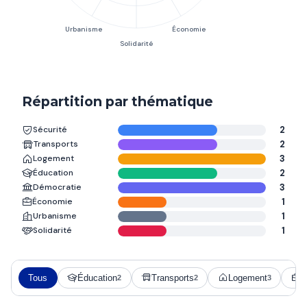
Répartition par thématique
Sécurité
2
Transports
2
Logement
3
Éducation
2
Démocratie
3
Économie
1
Urbanisme
1
Solidarité
1
Tous
Éducation
Transports
Logement
É
2
2
3