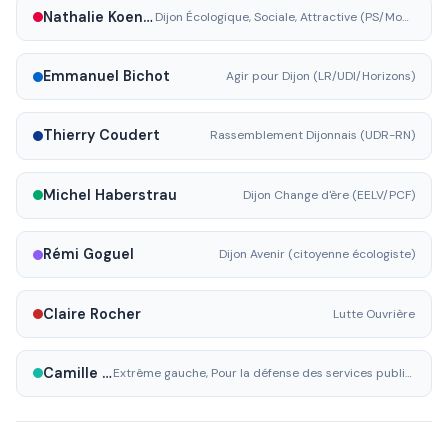
Nathalie Koenders
Dijon Écologique, Sociale, Attractive (PS/MoDem/EELV)
Emmanuel Bichot
Agir pour Dijon (LR/UDI/Horizons)
Thierry Coudert
Rassemblement Dijonnais (UDR-RN)
Michel Haberstrau
Dijon Change d'ère (EELV/PCF)
Rémi Goguel
Dijon Avenir (citoyenne écologiste)
Claire Rocher
Lutte Ouvrière
Camille Joyeux
Extrême gauche, Pour la défense des services publics, contre l'économie de guerre