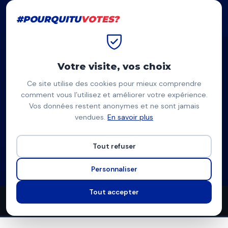
#POURQUITU
VOTES?
#POURQUITU
VOTES?
Accueil
Dunkerque
Damien Lacroix
Votre visite, vos choix
Ce site utilise des cookies pour mieux comprendre
DL
comment vous l’utilisez et améliorer votre expérience.
Vos données restent anonymes et ne sont jamais
Damien Lacroix
vendues.
En savoir plus
LFI, Dunkerque populaire — Dunkerque
Tout refuser
Liste de La France insoumise
Programme à venir
Personnaliser
Tout accepter
0
0
5
propositions
thèmes couverts
candidats en lice