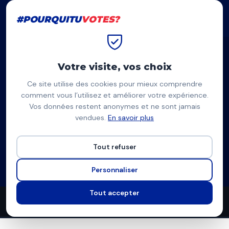
#POURQUITU
VOTES?
#POURQUITU
VOTES?
Accueil
Évry-Courcouronnes
Julien Monier
Votre visite, vos choix
Ce site utilise des cookies pour mieux comprendre
JM
comment vous l’utilisez et améliorer votre expérience.
Vos données restent anonymes et ne sont jamais
Julien Monier
vendues.
En savoir plus
Les Écologistes, Agissons Citoyens — Évry-Courcouronnes
Tout refuser
Liste Les Ecologistes
Programme à venir
Personnaliser
Tout accepter
0
0
4
propositions
thèmes couverts
candidats en lice