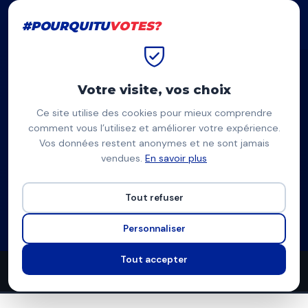
#POURQUITU
VOTES?
#POURQUITU
VOTES?
Accueil
Gentilly
Benoît Crespin
Votre visite, vos choix
Ce site utilise des cookies pour mieux comprendre
BC
comment vous l’utilisez et améliorer votre expérience.
Vos données restent anonymes et ne sont jamais
Benoît Crespin
vendues.
En savoir plus
Réveillons Gentilly / Bien Commun pour Gentilly — Gentilly
Tout refuser
Liste Divers
Programme complet
Personnaliser
Tout accepter
106
11
3
propositions
thèmes couverts
candidats en lice