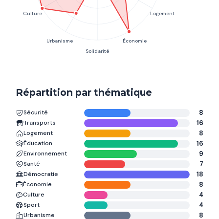
Répartition par thématique
Sécurité
8
Transports
16
Logement
8
Éducation
16
Environnement
9
Santé
7
Démocratie
18
Économie
8
Culture
4
Sport
4
Urbanisme
8