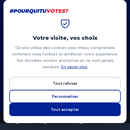
#POURQUITU
VOTES?
#POURQUITU
VOTES?
Accueil
La Seyne-sur-Mer
Stéphane Sacco
Votre visite, vos choix
Ce site utilise des cookies pour mieux comprendre
SS
comment vous l’utilisez et améliorer votre expérience.
Vos données restent anonymes et ne sont jamais
Stéphane Sacco
vendues.
En savoir plus
Gauche (GRS-PCF-APRÈS), Uni.e.s à gauche pour La Seyne —
La Seyne-sur-Mer
Tout refuser
Liste divers gauche
Personnaliser
Programme à venir
Tout accepter
0
0
8
propositions
thèmes couverts
candidats en lice