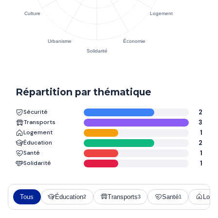
Répartition par thématique
Sécurité
2
Transports
3
Logement
1
Éducation
2
Santé
1
Solidarité
1
Tous
Éducation
Transports
Santé
Loge
2
3
1