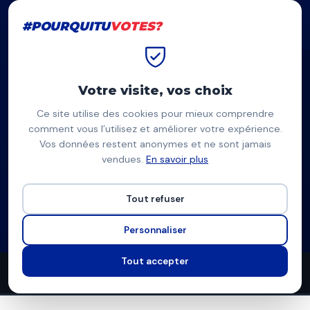
#POURQUITU
VOTES?
#POURQUITU
VOTES?
Accueil
Le Mans
Stéphane Le Foll
Votre visite, vos choix
Ce site utilise des cookies pour mieux comprendre
SF
comment vous l’utilisez et améliorer votre expérience.
Vos données restent anonymes et ne sont jamais
Stéphane Le Foll
vendues.
En savoir plus
PS (Parti Socialiste) — Le Mans
Tout refuser
Liste du Parti socialiste
Programme à venir
Personnaliser
Tout accepter
10
6
7
propositions
thèmes couverts
candidats en lice