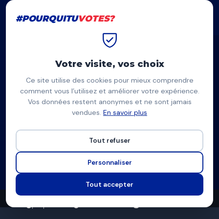
#POURQUITU
VOTES?
#POURQUITU
VOTES?
Accueil
Mérignac
Thierry Millet
Votre visite, vos choix
Ce site utilise des cookies pour mieux comprendre
TM
comment vous l’utilisez et améliorer votre expérience.
Vos données restent anonymes et ne sont jamais
Thierry Millet
vendues.
En savoir plus
Droite et centre (union droite-centre-macronistes) —
Mérignac
Tout refuser
Liste divers droite
Personnaliser
Programme à venir
Tout accepter
0
0
5
propositions
thèmes couverts
candidats en lice