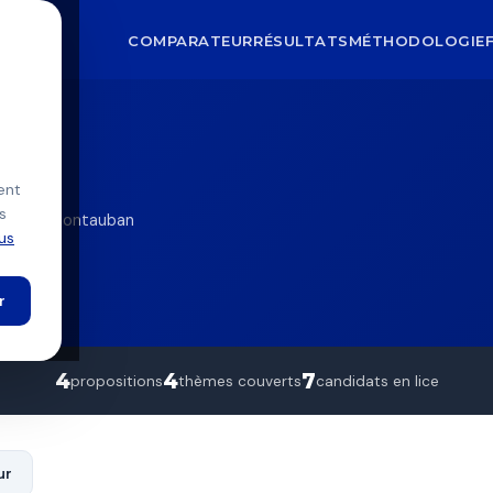
COMPARATEUR
RÉSULTATS
MÉTHODOLOGIE
Hilion
ion
ent
s
uban — Montauban
lus
r
4
4
7
propositions
thèmes couverts
candidats en lice
ur