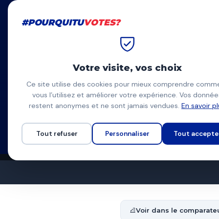
#POURQUITU
VOTES?
#POURQUITU
VOTES?
Accueil
Montauban
Arnaud 
Votre visite, vos choix
Arnaud Hil
Ce site utilise des cookies pour mieux comprendre comm
vous l’utilisez et améliorer votre expérience. Vos donnée
PS-EELV, Vivre Monta
AH
restent anonymes et ne sont jamais vendues.
En savoir p
Liste d'union à gauche
Programme à venir
Tout refuser
Personnaliser
Tout accepte
Voir dans le comparate