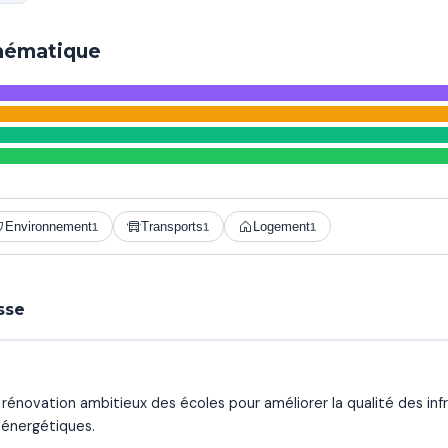
thématique
Environnement
Transports
Logement
1
1
1
sse
rénovation ambitieux des écoles pour améliorer la qualité des inf
 énergétiques.