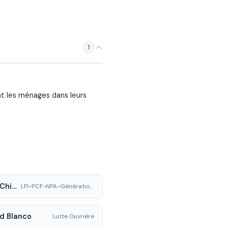
1
nt les ménages dans leurs
Samir Chikhi
LFI-PCF-NPA-Génération.s
d Blanco
Lutte Ouvrière