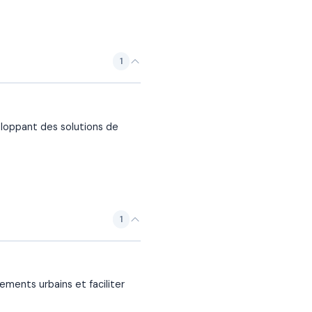
1
eloppant des solutions de
1
ments urbains et faciliter