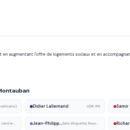
ent en augmentant l'offre de logements sociaux et en accompagna
 Montauban
Didier Lallemand
ublicains)
UDR-RN
Jean-Philippe Labarre
Richar
Sans étiquette, centre-droit
Sans étiquette, Nouveau Montauban