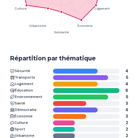
Répartition par thématique
Sécurité
4
Transports
5
Logement
4
Éducation
6
Environnement
5
Santé
3
Démocratie
4
Économie
3
Culture
2
Sport
2
Urbanisme
2