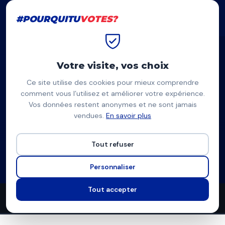
#POURQUITU
VOTES?
#POURQUITU
VOTES?
Accueil
Montreuil
Patrice Bessac
Votre visite, vos choix
Ce site utilise des cookies pour mieux comprendre
PB
comment vous l’utilisez et améliorer votre expérience.
Vos données restent anonymes et ne sont jamais
Patrice Bessac
vendues.
En savoir plus
PCF-Écologistes-PS-Génération.s-L'Après-NPA — Montreuil
Tout refuser
Liste d'union à gauche
Programme complet
Personnaliser
Tout accepter
42
12
7
propositions
thèmes couverts
candidats en lice