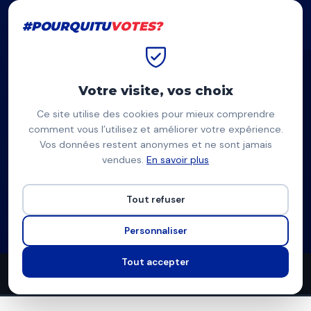
#POURQUITU
VOTES?
#POURQUITU
VOTES?
Accueil
Niort
Jérôme Baloge
Votre visite, vos choix
Ce site utilise des cookies pour mieux comprendre
JB
comment vous l’utilisez et améliorer votre expérience.
Vos données restent anonymes et ne sont jamais
Jérôme Baloge
vendues.
En savoir plus
Parti Radical / Ensemble, Niort tous ensemble — Niort
Tout refuser
Liste divers centre
Programme à venir
Personnaliser
Tout accepter
0
0
3
propositions
thèmes couverts
candidats en lice