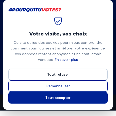
#POURQUITU
VOTES?
#POURQUITU
VOTES?
Accueil
Pantin
Thomas Bardoux
Votre visite, vos choix
Ce site utilise des cookies pour mieux comprendre
TB
comment vous l’utilisez et améliorer votre expérience.
Vos données restent anonymes et ne sont jamais
Thomas Bardoux
vendues.
En savoir plus
LFI, Faire mieux pour Pantin — Pantin
Tout refuser
Liste de La France insoumise
Programme à venir
Personnaliser
Tout accepter
0
0
5
propositions
thèmes couverts
candidats en lice