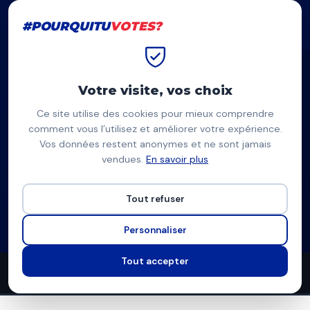
#POURQUITU
VOTES?
#POURQUITU
VOTES?
Accueil
Périgueux
Emeric Lavitola
Votre visite, vos choix
Ce site utilise des cookies pour mieux comprendre
EL
comment vous l’utilisez et améliorer votre expérience.
Vos données restent anonymes et ne sont jamais
Emeric Lavitola
vendues.
En savoir plus
Périgueux nous rassemble — Périgueux
Tout refuser
Liste d'union à gauche
Programme à venir
Personnaliser
Tout accepter
0
0
5
propositions
thèmes couverts
candidats en lice