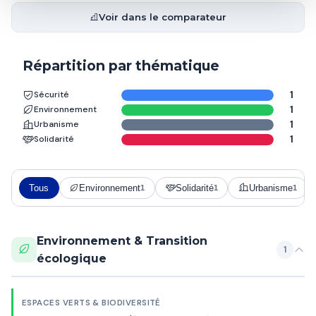
Voir dans le comparateur
Répartition par thématique
Sécurité
1
Environnement
1
Urbanisme
1
Solidarité
1
Tous
Environnement
Solidarité
Urbanisme
1
1
1
Environnement & Transition
1
écologique
ESPACES VERTS & BIODIVERSITÉ