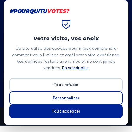
#POURQUITU
VOTES?
#POURQUITU
VOTES?
Accueil
Pessac
Bérangère Couillard
Votre visite, vos choix
Ce site utilise des cookies pour mieux comprendre
BC
comment vous l’utilisez et améliorer votre expérience.
Vos données restent anonymes et ne sont jamais
Bérangère Couillard
vendues.
En savoir plus
Divers centre (ex-Renaissance, liste citoyenne) — Pessac
Tout refuser
Liste divers centre
Programme à venir
Personnaliser
Tout accepter
4
4
6
propositions
thèmes couverts
candidats en lice