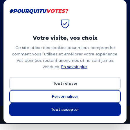
#POURQUITU
VOTES?
#POURQUITU
VOTES?
Accueil
Quimper
Chrystel Hénaff
Votre visite, vos choix
Ce site utilise des cookies pour mieux comprendre
CH
comment vous l’utilisez et améliorer votre expérience.
Vos données restent anonymes et ne sont jamais
Chrystel Hénaff
vendues.
En savoir plus
Rassemblement pour Quimper (RN) — Quimper
Tout refuser
Liste du Rassemblement National
Programme à venir
Personnaliser
Tout accepter
0
0
4
propositions
thèmes couverts
candidats en lice