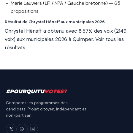
Marie Lauwers
(LFI / NPA / Gauche bretonne) — 65
propositions
Résultat de Chrystel Hénaff aux municipales 2026
Chrystel Hénaff a obtenu avec 8.57% des voix (2149
voix) aux municipales 2026 à Quimper.
Voir tous les
résultats
.
#
POURQUITU
VOTES
?
Comparez les programmes des
candidats. Projet citoyen, indépendant et
non-partisan.