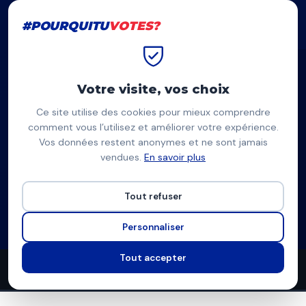
#POURQUITU
VOTES?
#POURQUITU
VOTES?
Accueil
Reims
Arnaud Robinet
Votre visite, vos choix
Ce site utilise des cookies pour mieux comprendre
AR
comment vous l’utilisez et améliorer votre expérience.
Vos données restent anonymes et ne sont jamais
Arnaud Robinet
vendues.
En savoir plus
Horizons (soutenu par LR) — Reims
Tout refuser
Liste divers droite
Programme complet
Personnaliser
Tout accepter
47
11
7
propositions
thèmes couverts
candidats en lice