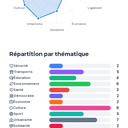
Répartition par thématique
Sécurité
2
Transports
5
Éducation
4
Environnement
6
Santé
3
Démocratie
2
Économie
2
Culture
9
Sport
5
Urbanisme
7
Solidarité
2