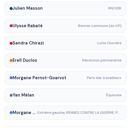
Julien Masson
RN/UDR
Ulysse Rabaté
Rennes commune (ex-LFI)
Sandra Chirazi
Lutte Ouvrière
Erell Duclos
Révolution permanente
Morgane Pernot-Goarvot
Parti des travailleurs
Yan Mélan
Équinoxe
Morgane Pernot--Goarvot
Extrême gauche, RENNES CONTRE LA GUERRE, POUR LES TRAVAILLEURS.ES, LA JEUNESSE ET LES SERVICES PUBLICS