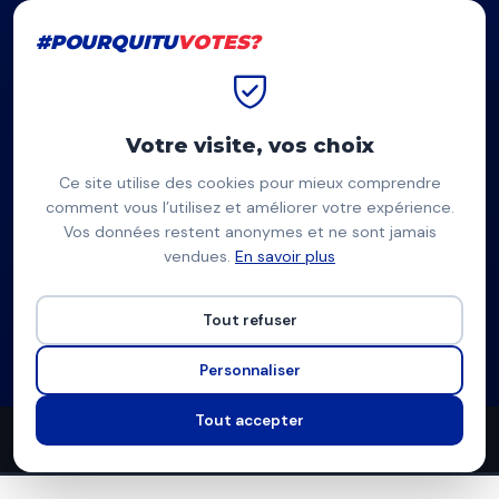
#POURQUITU
VOTES?
#POURQUITU
VOTES?
Accueil
Rennes
Victor Darcissac
Votre visite, vos choix
Ce site utilise des cookies pour mieux comprendre
VD
comment vous l’utilisez et améliorer votre expérience.
Vos données restent anonymes et ne sont jamais
Victor Darcissac
vendues.
En savoir plus
NPA-Révolutionnaires — Rennes
Tout refuser
Liste d'extrême-gauche
Programme à venir
Personnaliser
Tout accepter
0
0
12
propositions
thèmes couverts
candidats en lice