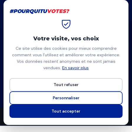
#POURQUITU
VOTES?
#POURQUITU
VOTES?
Accueil
Roubaix
Céline Sayah
Votre visite, vos choix
Ce site utilise des cookies pour mieux comprendre
CS
comment vous l’utilisez et améliorer votre expérience.
Vos données restent anonymes et ne sont jamais
Céline Sayah
vendues.
En savoir plus
RN-Debout la France — Roubaix
Tout refuser
Liste du Rassemblement National
Programme à venir
Personnaliser
Tout accepter
0
0
6
propositions
thèmes couverts
candidats en lice