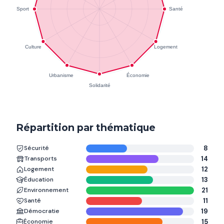
Répartition par thématique
Sécurité
8
Transports
14
Logement
12
Éducation
13
Environnement
21
Santé
11
Démocratie
19
Économie
15