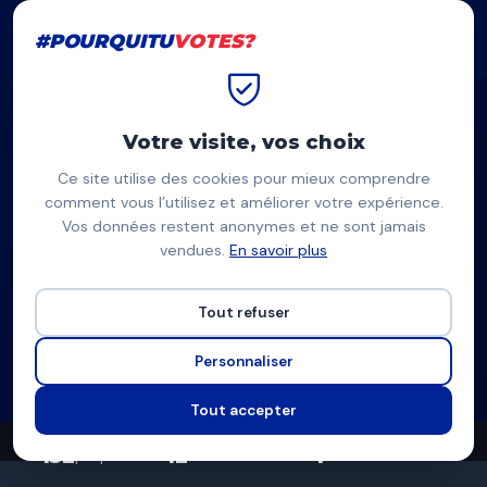
#POURQUITU
VOTES?
#POURQUITU
VOTES?
Accueil
Rueil-Malmaison
Patrick Indjian
Votre visite, vos choix
Ce site utilise des cookies pour mieux comprendre
PI
comment vous l’utilisez et améliorer votre expérience.
Vos données restent anonymes et ne sont jamais
Patrick Indjian
vendues.
En savoir plus
Union citoyenne écologiste et solidaire (PS/EELV/PCF) —
Rueil-Malmaison
Tout refuser
Liste d'union à gauche
Personnaliser
Programme complet
Tout accepter
152
12
4
propositions
thèmes couverts
candidats en lice