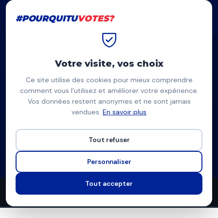
#POURQUITU
VOTES?
#POURQUITU
VOTES?
Accueil
Saint-Brieuc
Joannic Martin
Votre visite, vos choix
Ce site utilise des cookies pour mieux comprendre
JM
comment vous l’utilisez et améliorer votre expérience.
Vos données restent anonymes et ne sont jamais
Joannic Martin
vendues.
En savoir plus
Un nouvel horizon pour Saint-Brieuc — Saint-Brieuc
Tout refuser
Liste divers droite
Programme à venir
Personnaliser
Tout accepter
0
0
7
propositions
thèmes couverts
candidats en lice