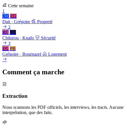
Cette semaine
1
RD
EG
Dati · Grégoire
Propreté
2
RC
SK
Chikirou · Knafo
Sécurité
3
EG
PB
Grégoire · Bournazel
Logement
Comment ça marche
Extraction
Nous scannons les PDF officiels, les interviews, les tracts. Aucune
interprétation, que des faits.