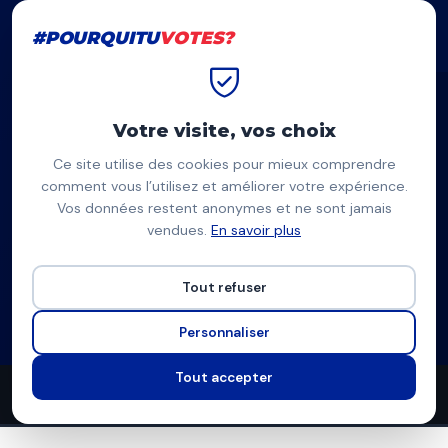
#POURQUITU
VOTES?
#POURQUITU
VOTES?
Accueil
Saint-Quentin
Anne Zanditénas
Votre visite, vos choix
Ce site utilise des cookies pour mieux comprendre
AZ
comment vous l’utilisez et améliorer votre expérience.
Vos données restent anonymes et ne sont jamais
Anne Zanditénas
vendues.
En savoir plus
Lutte ouvrière - Le camp des travailleurs — Saint-Quentin
Tout refuser
Liste d'extrême-gauche
Programme à venir
Personnaliser
Tout accepter
0
0
5
propositions
thèmes couverts
candidats en lice