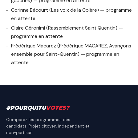
gauches) — programme en attente
Corinne Bécourt
(Les voix de la Colère) — programme
en attente
Claire Géronimi
(Rassemblement Saint Quentin) —
programme en attente
Frédérique Macarez
(Frédérique MACAREZ, Avançons
ensemble pour Saint-Quentin) — programme en
attente
#
POURQUITU
VOTES
?
Comparez les programmes des
candidats. Projet citoyen, indépendant et
non-partisan.