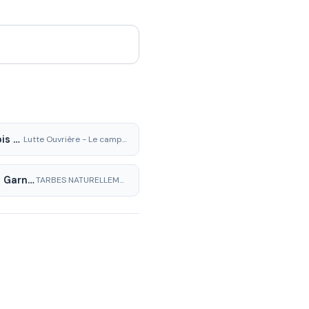
François Meunier
Lutte Ouvrière - Le camp des travailleurs
Michel Garnier
TARBES NATURELLEMENT