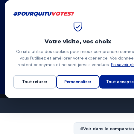
#POURQUITU
VOTES?
#POURQUITU
VOTES?
Accueil
Tarbes
Pierre Lago
Votre visite, vos choix
Pierre Lag
Ce site utilise des cookies pour mieux comprendre comm
vous l’utilisez et améliorer votre expérience. Vos donnée
TARBES POUR TOUS — 
PL
restent anonymes et ne sont jamais vendues.
En savoir p
Liste divers centre
Programme à venir
Tout refuser
Personnaliser
Tout accepte
Voir dans le comparate