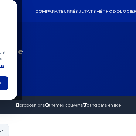
COMPARATEUR
RÉSULTATS
MÉTHODOLOGIE
nelle
onelle
ent
s
Tarbes
lus
r
0
0
7
propositions
thèmes couverts
candidats en lice
ur