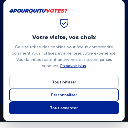
#POURQUITU
VOTES?
#POURQUITU
VOTES?
Accueil
Tours
Thomas Jouhannaud
Votre visite, vos choix
Ce site utilise des cookies pour mieux comprendre
TJ
comment vous l’utilisez et améliorer votre expérience.
Vos données restent anonymes et ne sont jamais
Thomas Jouhannaud
vendues.
En savoir plus
Lutte Ouvrière — Tours
Tout refuser
Liste d'extrême-gauche
Programme à venir
Personnaliser
Tout accepter
2
2
8
propositions
thèmes couverts
candidats en lice