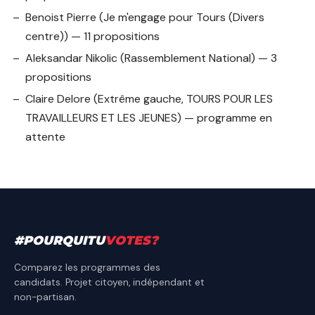
Benoist Pierre
(Je m'engage pour Tours (Divers
centre)) — 11 propositions
Aleksandar Nikolic
(Rassemblement National) — 3
propositions
Claire Delore
(Extrême gauche, TOURS POUR LES
TRAVAILLEURS ET LES JEUNES) — programme en
attente
#
POURQUITU
VOTES
?
Comparez les programmes des
candidats. Projet citoyen, indépendant et
non-partisan.