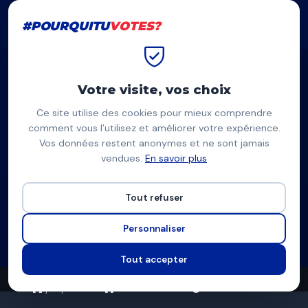
#POURQUITU
VOTES?
#POURQUITU
VOTES?
Accueil
Villeurbanne
Cédric Van Styvendael
Votre visite, vos choix
Ce site utilise des cookies pour mieux comprendre
CS
comment vous l’utilisez et améliorer votre expérience.
Vos données restent anonymes et ne sont jamais
Cédric Van Styvendael
vendues.
En savoir plus
PS (soutenu par Écologistes/PCF/Place publique) —
Villeurbanne
Tout refuser
Liste d'union à gauche
Personnaliser
Programme à venir
Tout accepter
17
11
6
propositions
thèmes couverts
candidats en lice