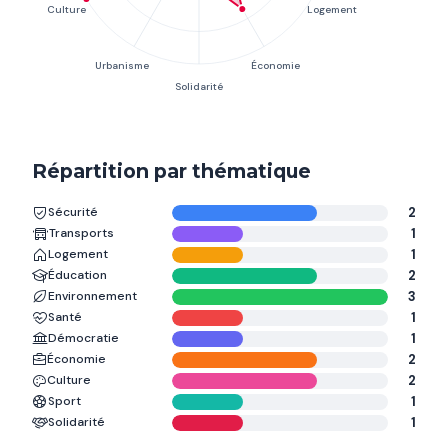
Répartition par thématique
Sécurité
2
Transports
1
Logement
1
Éducation
2
Environnement
3
Santé
1
Démocratie
1
Économie
2
Culture
2
Sport
1
Solidarité
1