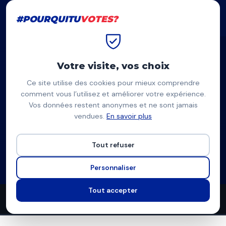
#POURQUITU
VOTES?
#POURQUITU
VOTES?
Accueil
Amiens
Jean-Jacques Baudry
Votre visite, vos choix
Ce site utilise des cookies pour mieux comprendre
JB
comment vous l’utilisez et améliorer votre expérience.
Vos données restent anonymes et ne sont jamais
Jean-Jacques Baudry
vendues.
En savoir plus
Lutte Ouvrière — Amiens
Tout refuser
Liste d'extrême-gauche
Programme à venir
Personnaliser
Tout accepter
0
0
9
propositions
thèmes couverts
candidats en lice