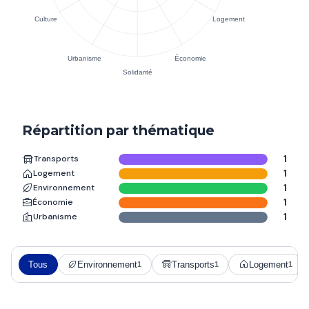
Répartition par thématique
Transports
1
Logement
1
Environnement
1
Économie
1
Urbanisme
1
Tous
Environnement
Transports
Logement
1
1
1