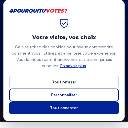
#POURQUITU
VOTES?
#POURQUITU
VOTES?
Accueil
Amiens
Benoît Mercuzot
Votre visite, vos choix
Ce site utilise des cookies pour mieux comprendre
BM
comment vous l’utilisez et améliorer votre expérience.
Vos données restent anonymes et ne sont jamais
Benoît Mercuzot
vendues.
En savoir plus
Amiens en Mouvement — Amiens
Tout refuser
Liste Divers
Programme à venir
Personnaliser
Tout accepter
5
5
9
propositions
thèmes couverts
candidats en lice