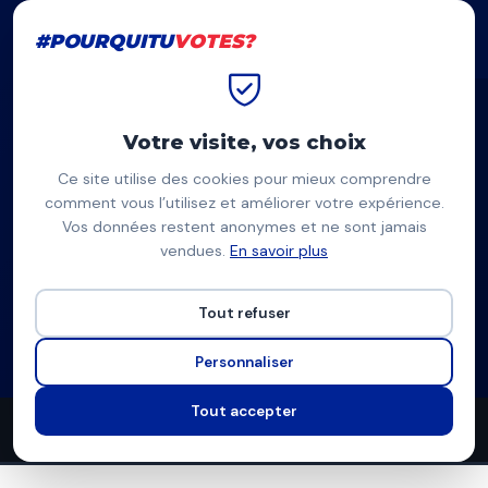
#POURQUITU
VOTES?
#POURQUITU
VOTES?
Accueil
Angoulême
Anne-Aziliz Petit-Louboutin
Votre visite, vos choix
Ce site utilise des cookies pour mieux comprendre
AP
comment vous l’utilisez et améliorer votre expérience.
Vos données restent anonymes et ne sont jamais
Anne-Aziliz Petit-Louboutin
vendues.
En savoir plus
L'union populaire Angoulême — Angoulême
Tout refuser
Liste de La France insoumise
Programme à venir
Personnaliser
Tout accepter
0
0
9
propositions
thèmes couverts
candidats en lice