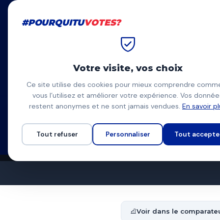
#POURQUITU
VOTES?
#POURQUITU
VOTES?
Accueil
Angoulême
Vincent
Votre visite, vos choix
Vincent Yo
Ce site utilise des cookies pour mieux comprendre comm
vous l’utilisez et améliorer votre expérience. Vos donnée
ANGOULEME VOUS AIM
VY
restent anonymes et ne sont jamais vendues.
En savoir p
Liste divers droite
Programme à venir
Tout refuser
Personnaliser
Tout accepte
Voir dans le comparate