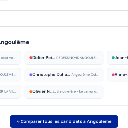
 Angoulême
Didier Peirin
L'essentiel c'est vous !
REDESSINONS ANGOULÊME
Christophe Duhoux-Salaberry
CHOISISSONS ANGOULEME AVEC PATRICK MARDIKIAN
Angoulême Collectif 2026
Olivier Nicolas
CHANGER LA VILLE
Lutte ouvrière - Le camp des travailleurs
Comparer tous les candidats à Angoulême