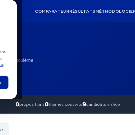
COMPARATEUR
RÉSULTATS
MÉTHODOLOGIE
 You
u
ent
s
E — Angoulême
lus
r
0
0
9
propositions
thèmes couverts
candidats en lice
ur