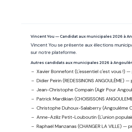
Vincent You — Candidat aux municipales 2026 à 
Vincent You se présente aux élections munic
sur notre plateforme.
Autres candidats aux municipales 2026 à Angoul
Xavier Bonnefont
(L'essentiel c'est vous !)
Didier Peirin
(REDESSINONS ANGOULÊME) — p
Jean-Christophe Compain
(Agir Pour Ango
Patrick Mardikian
(CHOISISSONS ANGOULEME 
Christophe Duhoux-Salaberry
(Angoulême C
Anne-Aziliz Petit-Louboutin
(L'union popula
Raphaël Manzanas
(CHANGER LA VILLE) — p