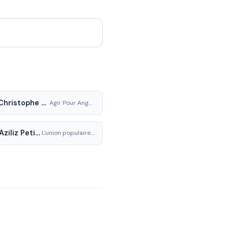
Jean-Christophe Compain
Agir Pour Angoulême
Anne-Aziliz Petit-Louboutin
L'union populaire Angoulême