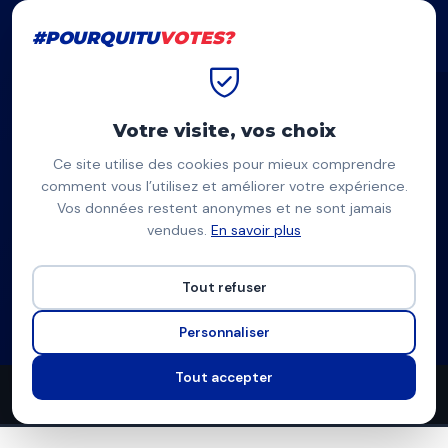
#POURQUITU
VOTES?
#POURQUITU
VOTES?
Accueil
Caen
Aurélien Guidi
Votre visite, vos choix
Ce site utilise des cookies pour mieux comprendre
AG
comment vous l’utilisez et améliorer votre expérience.
Vos données restent anonymes et ne sont jamais
Aurélien Guidi
vendues.
En savoir plus
Faire mieux pour Caen (LFI/Génération.s) — Caen
Tout refuser
Liste de La France insoumise
Programme à venir
Personnaliser
Tout accepter
2
2
9
propositions
thèmes couverts
candidats en lice