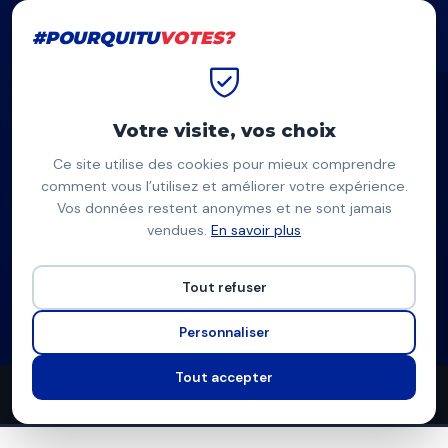
#POURQUITU
VOTES?
#POURQUITU
VOTES?
Accueil
Caen
Xavier Le Coutour
Votre visite, vos choix
Ce site utilise des cookies pour mieux comprendre
XC
comment vous l’utilisez et améliorer votre expérience.
Vos données restent anonymes et ne sont jamais
Xavier Le Coutour
vendues.
En savoir plus
Citoyens à Caen (DVG) — Caen
Tout refuser
Liste divers gauche
Programme complet
Personnaliser
Tout accepter
48
12
9
propositions
thèmes couverts
candidats en lice