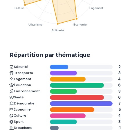
Répartition par thématique
Sécurité
2
Transports
3
Logement
4
Éducation
6
Environnement
3
Santé
6
Démocratie
7
Économie
5
Culture
4
Sport
3
Urbanisme
1