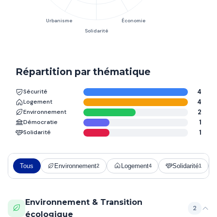
Répartition par thématique
Sécurité
4
Logement
4
Environnement
2
Démocratie
1
Solidarité
1
Tous
Environnement
Logement
Solidarité
2
4
1
Environnement & Transition
2
écologique