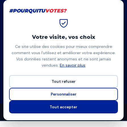
#POURQUITU
VOTES?
#POURQUITU
VOTES?
Accueil
Champigny-sur-Marne
Laurent Jeanne
Votre visite, vos choix
Ce site utilise des cookies pour mieux comprendre
LJ
comment vous l’utilisez et améliorer votre expérience.
Vos données restent anonymes et ne sont jamais
Laurent Jeanne
vendues.
En savoir plus
DVD (union droite-centre) — Champigny-sur-Marne
Tout refuser
Liste d'union à droite
Programme à venir
Personnaliser
Tout accepter
12
5
5
propositions
thèmes couverts
candidats en lice