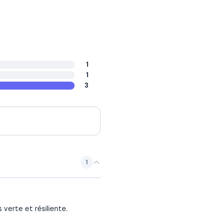
1
1
3
1
verte et résiliente.