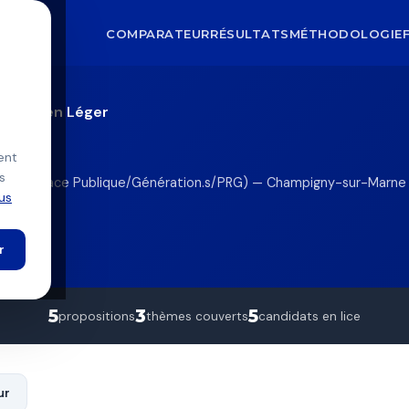
COMPARATEUR
RÉSULTATS
MÉTHODOLOGIE
rne
Julien Léger
er
ent
s
he (PS/Place Publique/Génération.s/PRG) — Champigny-sur-Marne
lus
r
5
3
5
propositions
thèmes couverts
candidats en lice
ur