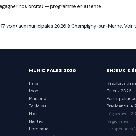
regagner nos droits) — programme en attente
6817 voix) aux municipales 2026 à Champigny-sur-Marne.
Voir 
MUNICIPALES 2026
ENJEUX & 
Paris
Résultats des 
Lyon
Enjeux 2026
Marseille
Partis politiqu
Toulouse
Présidentielle
Nice
Législatives 2
Nantes
Régionales
Bordeaux
Européennes 