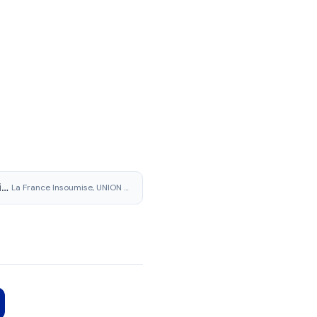
Fily Keita Gassama
La France Insoumise, UNION POPULAIRE INSOUMISE ET CITOYENNE