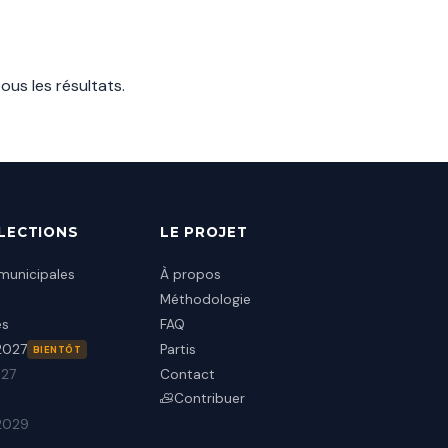
tous les résultats
.
ÉLECTIONS
LE PROJET
municipales
À propos
Méthodologie
es
FAQ
 2027
Partis
BIENTÔT
027
Contact
Contribuer
2029