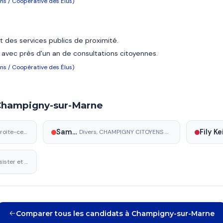
ns / Coopérative des Élus)
 des services publics de proximité.
avec près d'un an de consultations citoyennes.
ns / Coopérative des Élus)
 Champigny-sur-Marne
Samir Rekab
DVD (union droite-centre)
Divers, CHAMPIGNY CITOYENS VOTRE VOIX NOTRE ENGAGEMENT
Extrême gauche, Résister et regagner nos droits
Comparer tous les candidats à Champigny-sur-Marne