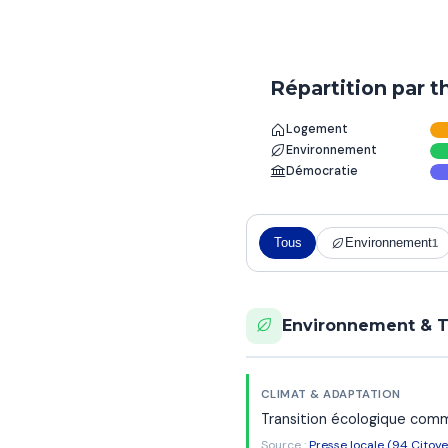
Répartition par 
Logement
Environnement
Démocratie
Tous
Environnement
1
Environnement & T
CLIMAT & ADAPTATION
Transition écologique comm
Source :
Presse locale (94 Citoye