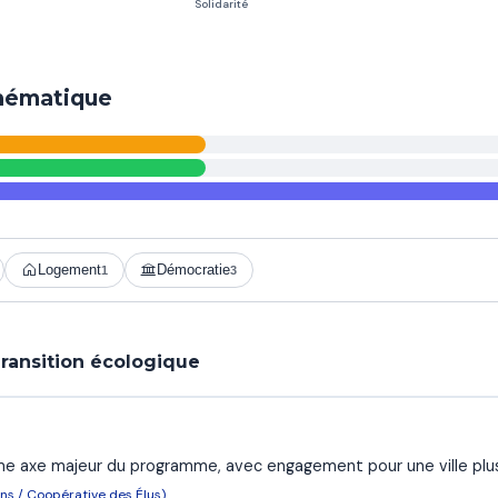
thématique
Logement
Démocratie
1
3
ransition écologique
e axe majeur du programme, avec engagement pour une ville plus 
ns / Coopérative des Élus)