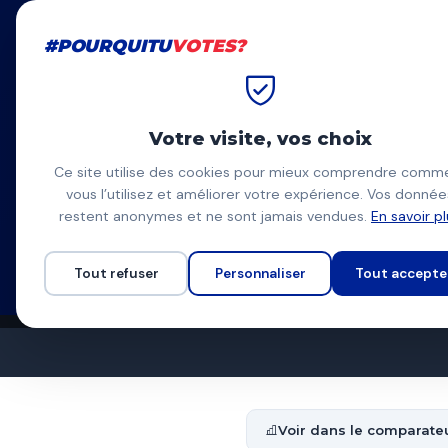
#POURQUITU
VOTES?
#POURQUITU
VOTES?
Accueil
Champigny-sur-Ma
Votre visite, vos choix
Julien Lég
Ce site utilise des cookies pour mieux comprendre comm
vous l’utilisez et améliorer votre expérience. Vos donnée
PCF, union de la gauc
JL
restent anonymes et ne sont jamais vendues.
En savoir p
Liste d'union à gauche
Programme à venir
Tout refuser
Personnaliser
Tout accepte
Voir dans le comparate