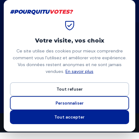
#POURQUITU
VOTES?
#POURQUITU
VOTES?
Accueil
Garges-lès-Gonesse
Dean Nguyen
Votre visite, vos choix
Ce site utilise des cookies pour mieux comprendre
DN
comment vous l’utilisez et améliorer votre expérience.
Vos données restent anonymes et ne sont jamais
Dean Nguyen
vendues.
En savoir plus
GARGES AUTREMENT — Garges-lès-Gonesse
Tout refuser
Liste écologiste
Programme à venir
Personnaliser
Tout accepter
0
0
4
propositions
thèmes couverts
candidats en lice