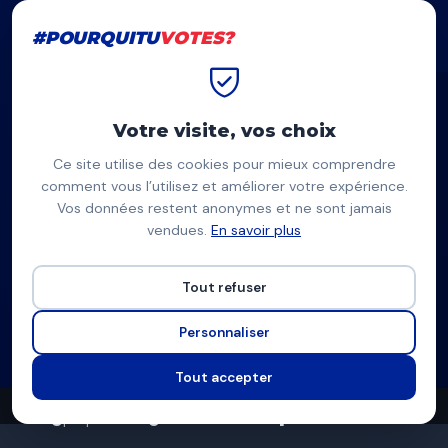
#POURQUITU
VOTES?
#POURQUITU
VOTES?
Accueil
Garges-lès-Gonesse
Yanis Zerguit
Votre visite, vos choix
Ce site utilise des cookies pour mieux comprendre
YZ
comment vous l’utilisez et améliorer votre expérience.
Vos données restent anonymes et ne sont jamais
Yanis Zerguit
vendues.
En savoir plus
UN ESPOIR POUR GARGES - LA GAUCHE RASSEMBLÉE ET
SOLIDAIRE — Garges-lès-Gonesse
Tout refuser
Liste divers gauche
Personnaliser
Programme à venir
Tout accepter
0
0
4
propositions
thèmes couverts
candidats en lice