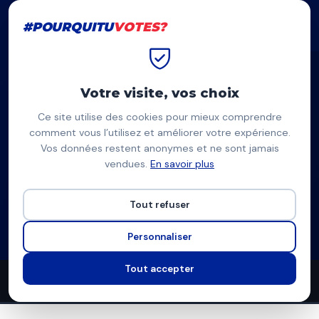
#POURQUITU
VOTES?
#POURQUITU
VOTES?
Accueil
Grenoble
Valentin Gabriac
Votre visite, vos choix
Ce site utilise des cookies pour mieux comprendre
VG
comment vous l’utilisez et améliorer votre expérience.
Vos données restent anonymes et ne sont jamais
Valentin Gabriac
vendues.
En savoir plus
Grenoble Capitale des Alpes (RN/UDR) — Grenoble
Tout refuser
Liste d'union à l'extrême-droite
Programme à venir
Personnaliser
Tout accepter
6
4
10
propositions
thèmes couverts
candidats en lice