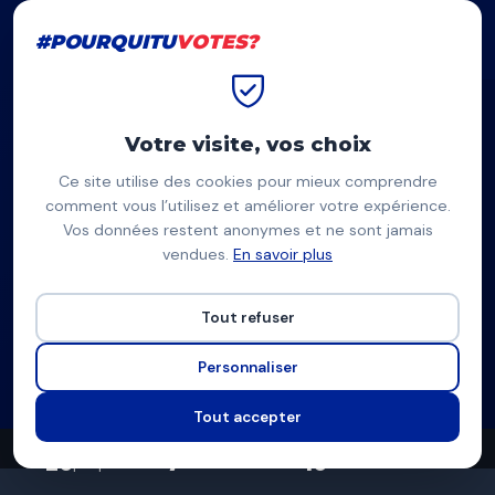
#POURQUITU
VOTES?
#POURQUITU
VOTES?
Accueil
Grenoble
Romain Gentil
Votre visite, vos choix
Ce site utilise des cookies pour mieux comprendre
RG
comment vous l’utilisez et améliorer votre expérience.
Vos données restent anonymes et ne sont jamais
Romain Gentil
vendues.
En savoir plus
Grenoble Capitale Citoyenne (PRG/Place Publique) —
Grenoble
Tout refuser
Liste divers gauche
Personnaliser
Programme complet
Tout accepter
20
7
10
propositions
thèmes couverts
candidats en lice