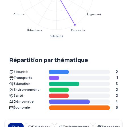
Répartition par thématique
Sécurité
2
Transports
1
Éducation
3
Environnement
2
Santé
2
Démocratie
4
Économie
6