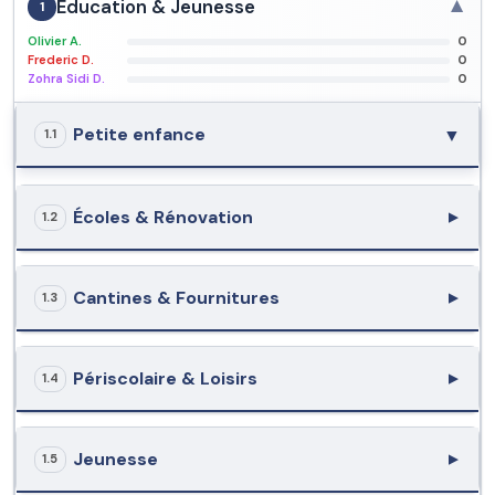
▼
Éducation & Jeunesse
1
Olivier A.
0
Frederic D.
0
Zohra Sidi D.
0
Petite enfance
1.1
Écoles & Rénovation
1.2
Cantines & Fournitures
1.3
Périscolaire & Loisirs
1.4
Jeunesse
1.5