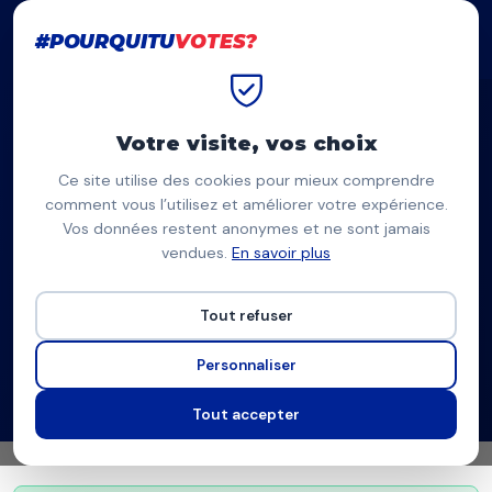
#POURQUITU
VOTES?
#POURQUITU
VOTES?
Accueil
Municipales 2026
La Seyne-sur-Mer
Votre visite, vos choix
Municipales
La Seyne-sur-Mer
Ce site utilise des cookies pour mieux comprendre
comment vous l’utilisez et améliorer votre expérience.
2026
Vos données restent anonymes et ne sont jamais
Le comparateur de programmes indépendant
vendues.
En savoir plus
8
36
12
Tout refuser
CANDIDATS
PROPOSITIONS
THÉMATIQUES
Personnaliser
Partager :
Tout accepter